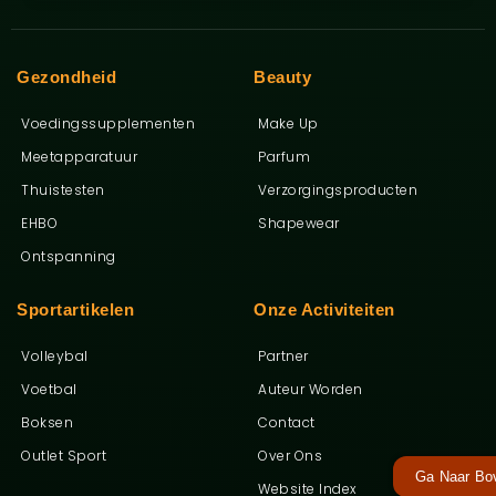
Gezondheid
Beauty
Voedingssupplementen
Make Up
Meetapparatuur
Parfum
Thuistesten
Verzorgingsproducten
EHBO
Shapewear
Ontspanning
Sportartikelen
Onze Activiteiten
Volleybal
Partner
Voetbal
Auteur Worden
Boksen
Contact
Outlet Sport
Over Ons
Ga Naar Bo
Website Index