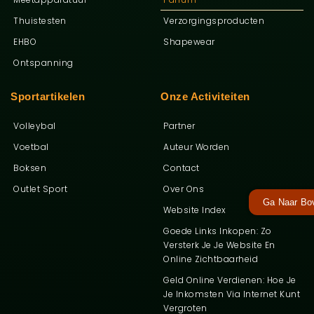
Thuistesten
Verzorgingsproducten
EHBO
Shapewear
Ontspanning
Sportartikelen
Onze Activiteiten
Volleybal
Partner
Voetbal
Auteur Worden
Boksen
Contact
Outlet Sport
Over Ons
Ga Naar Bo
Website Index
Goede Links Inkopen: Zo
Versterk Je Je Website En
Online Zichtbaarheid
Geld Online Verdienen: Hoe Je
Je Inkomsten Via Internet Kunt
Vergroten