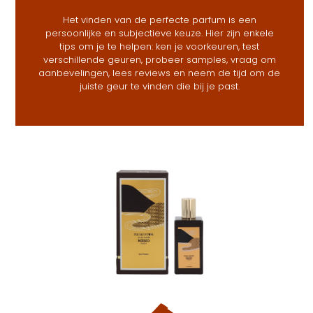
Het vinden van de perfecte parfum is een
persoonlijke en subjectieve keuze. Hier zijn enkele
tips om je te helpen: ken je voorkeuren, test
verschillende geuren, probeer samples, vraag om
aanbevelingen, lees reviews en neem de tijd om de
juiste geur te vinden die bij je past.