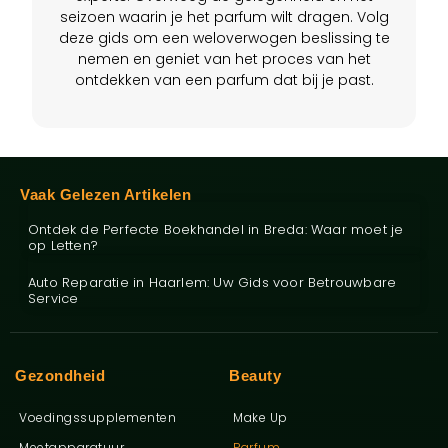
seizoen waarin je het parfum wilt dragen. Volg
deze gids om een weloverwogen beslissing te
nemen en geniet van het proces van het
ontdekken van een parfum dat bij je past.
Vaak Gelezen Artikelen
Ontdek de Perfecte Boekhandel in Breda: Waar moet je
op Letten?
Auto Reparatie in Haarlem: Uw Gids voor Betrouwbare
Service
Gezondheid
Beauty
Voedingssupplementen
Make Up
Meetapparatuur
Parfum