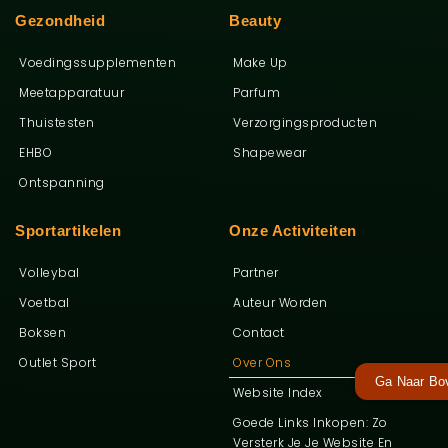
Gezondheid
Beauty
Voedingssupplementen
Make Up
Meetapparatuur
Parfum
Thuistesten
Verzorgingsproducten
EHBO
Shapewear
Ontspanning
Sportartikelen
Onze Activiteiten
Volleybal
Partner
Voetbal
Auteur Worden
Boksen
Contact
Outlet Sport
Over Ons
Ga Naar Bo
Website Index
Goede Links Inkopen: Zo
Versterk Je Je Website En