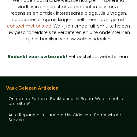
We hopen dat u onze website nuttig en inspirerend
vindt. Verken gerust onze producten, lees onze
recensies en ontdek interessante blogs. Als u vragen,
suggesties of opmerkingen heeft, neem dan gerust
contact met ons op.
We kijken ernaar uit om u te helpen
uw gezondheidsreis te verbeteren en u te ondersteunen
bij het bereiken van uw wellnessdoelen.
Bedankt voor uw bezoek!
Het bestvitaal website team
Vaak Gelezen Artikelen
Ontdek de Perfecte Boekhandel in Breda: Waar moet je
op Letten?
Auto Reparatie in Haarlem: Uw Gids voor Betrouwbare
Service