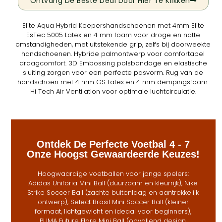
Ontvang De Beste Deal Door Hier Te Klikken
Elite Aqua Hybrid Keepershandschoenen met 4mm Elite
EsTec 5005 Latex en 4 mm foam voor droge en natte
omstandigheden, met uitstekende grip, zelfs bij doorweekte
handschoenen. Hybride palmontwerp voor comfortabel
draagcomfort. 3D Embossing polsbandage en elastische
sluiting zorgen voor een perfecte pasvorm. Rug van de
handschoen met 4 mm GS Latex en 4 mm dempingsfoam.
Hi Tech Air Ventilation voor optimale luchtcirculatie.
Ontdek De Perfecte Voetbal 4 - 7
Onze Hoogst Gewaardeerde Keuzes!
Hoogwaardige voetballen voor jonge spelers:
Adidas Uniforia Mini Ball (duurzaam en kleurrijk), Nike
Strike Soccer Ball (zachte buitenlaag en aantrekkelijk
ontwerp), Select Brasil Mini Soccer Ball (kleiner
formaat, lichtgewicht en ideaal voor beginners),
PUMA Future Flare Mini Ball (opvallend design,