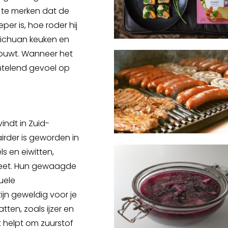
p te merken dat de
eper is, hoe roder hij
e Sichuan keuken en
bouwt. Wanneer het
intelend gevoel op
indt in Zuid-
rder is geworden in
s en eiwitten,
dieet. Hun gewaagde
uele
ijn geweldig voor je
ten, zoals ijzer en
t helpt om zuurstof