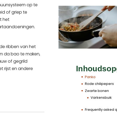
mmuunsysteem op te
id of griep te
t het
hartaandoeningen.
 de ribben van het
 om da bao te maken,
auw of gegrild
Inhoudsop
 rijst en andere
Panko
Rode chilipepers
Zwarte bonen
Varkensbuik
Frequently asked 