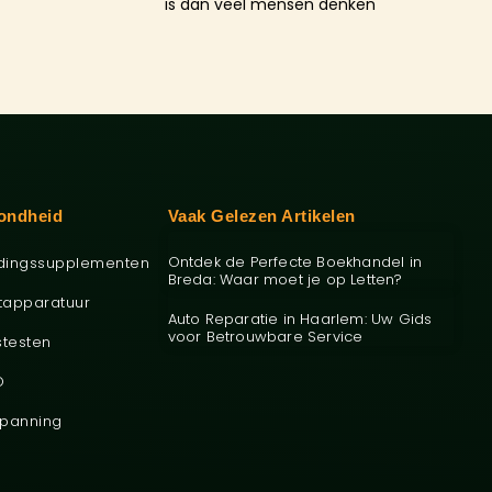
is dan veel mensen denken
ondheid
Vaak Gelezen Artikelen
Ontdek de Perfecte Boekhandel in
dingssupplementen
Breda: Waar moet je op Letten?
tapparatuur
Auto Reparatie in Haarlem: Uw Gids
voor Betrouwbare Service
stesten
O
panning