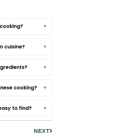
 cooking?
▼
n cuisine?
▼
ngredients?
▼
hinese cooking?
▼
easy to find?
▼
NEXT