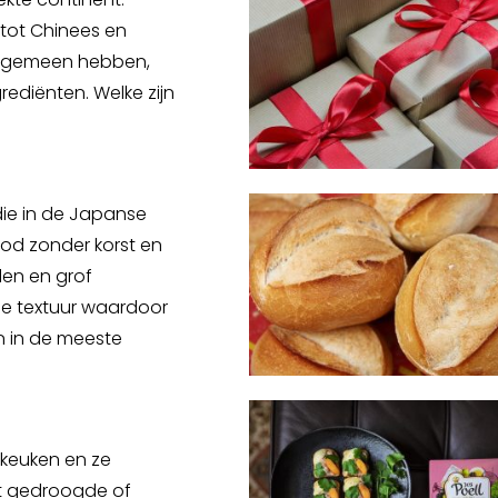
s tot Chinees en
en gemeen hebben,
ediënten. Welke zijn
die in de Japanse
od zonder korst en
den en grof
ige textuur waardoor
en in de meeste
 keuken en ze
t gedroogde of