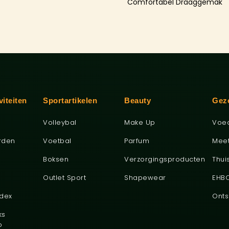
Comfortabel Draaggemak
viteiten
Sportartikelen
Beauty
Gez
Volleybal
Make Up
Voe
rden
Voetbal
Parfum
Mee
Boksen
Verzorgingsproducten
Thui
Outlet Sport
Shapewear
EHB
ndex
Onts
ks
o