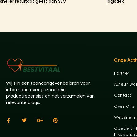
sneller resultaat geeft dan SEO
logistiek
Onze Acti
Partner
Wij zijn een toonaangevende bron voor
Auteur Wo
informatie over gezondheid,
Contact
productrecensies en het verzamelen van
relevante blogs.
Over Ons
Website I
Goede Lin
Inkopen: Z