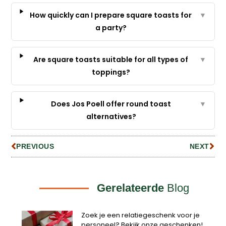
How quickly can I prepare square toasts for
▼
a party?
Are square toasts suitable for all types of
▼
toppings?
Does Jos Poell offer round toast
▼
alternatives?
PREVIOUS
NEXT
Gerelateerde
Blog
Zoek je een relatiegeschenk voor je
personeel? Bekijk onze geschenken!