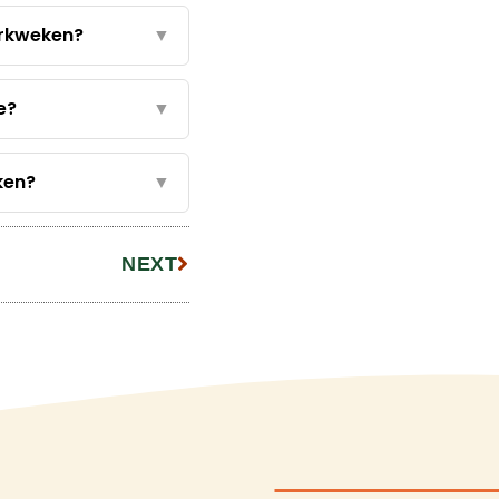
erkweken?
▼
e?
▼
ken?
▼
NEXT