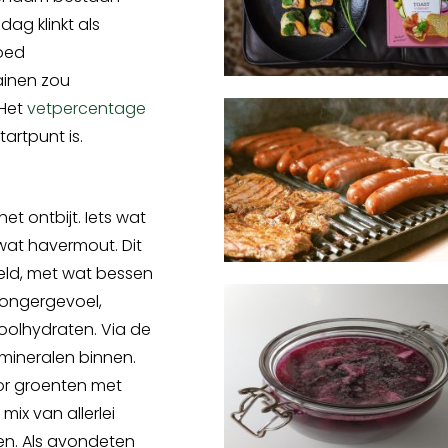
 dag klinkt als
goed
ainen zou
 Het
vetpercentage
tartpunt is.
t ontbijt. Iets wat
wat havermout. Dit
eld, met wat bessen
hongergevoel,
olhydraten. Via de
 mineralen binnen.
voor groenten met
mix van allerlei
ren. Als avondeten