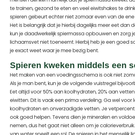
te trainen, gezond te eten en veel eiwitshakes te dri
spieren gebeurt echter niet zomaar even van de en
Het is belangrijk dat je hierbij dagelijks meer eet dan d
kun je daadwerkelijk spiermassa opbouwen en zorg je
lichaamsvet niet toeneemt. Hierbij heb je een goed
je exact weet waar je mee bezig bent.
Spieren kweken middels een 
Het maken van een voedingsschema is ook niet zom
Als je man bent, kun je de volgende vuistregel bijvo
Eet altijd voor 50% aan koolhydraten, 20% aan vette
eiwitten. Dit is vaak een prima verdeling. Ga wel voo
koolhydraten en onverzadigde vetten. Je vetpercen
ook goed helpen. Tevens dien je mineralen en voldoe
nemen, dus het gaat niet alleen om je calorieverbruik
van water speelt een rol. De spieren in het menselijk