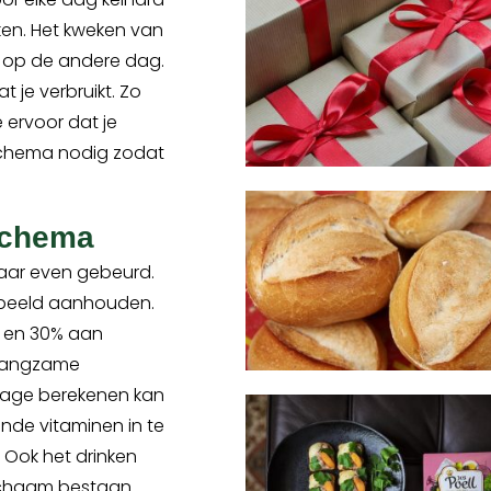
nken. Het kweken van
e op de andere dag.
at je verbruikt. Zo
 ervoor dat je
 schema nodig zodat
schema
aar even gebeurd.
orbeeld aanhouden.
n en 30% aan
r langzame
tage berekenen kan
nde vitaminen in te
. Ook het drinken
 lichaam bestaan