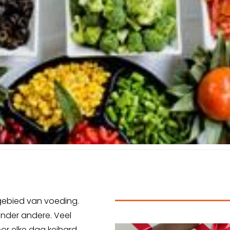
gebied van voeding.
onder andere. Veel
or elke dag keihard