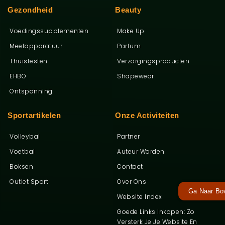
Gezondheid
Beauty
Voedingssupplementen
Make Up
Meetapparatuur
Parfum
Thuistesten
Verzorgingsproducten
EHBO
Shapewear
Ontspanning
Sportartikelen
Onze Activiteiten
Volleybal
Partner
Voetbal
Auteur Worden
Boksen
Contact
Outlet Sport
Over Ons
Ga Naar Bo
Website Index
Goede Links Inkopen: Zo
Versterk Je Je Website En