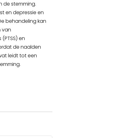
an de stemming.
st en depressie en
 De behandeling kan
n van
 (PTSS) en
doordat de naalden
at leidt tot een
stemming.