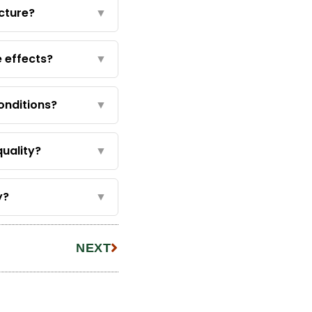
cture?
▼
e effects?
▼
onditions?
▼
uality?
▼
y?
▼
NEXT