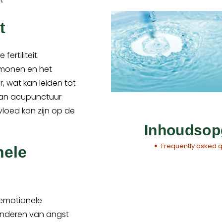
t
ertiliteit.
rmonen en het
 wat kan leiden tot
kan acupunctuur
vloed kan zijn op de
Inhoudsop
Frequently asked 
nele
 emotionele
inderen van angst