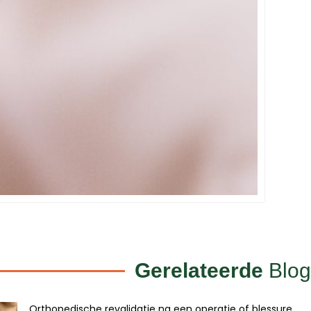
Gerelateerde
Blog
Orthopedische revalidatie na een operatie of blessure