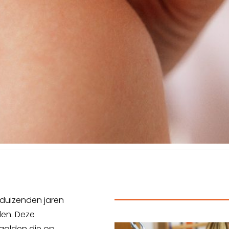
 duizenden jaren
len. Deze
aalden die op