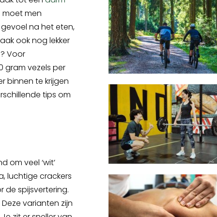
n moet men
 gevoel na het eten,
vaak ook nog lekker
n? Voor
0 gram vezels per
er binnen te krijgen
rschillende tips om
d om veel ‘wit’
a, luchtige crackers
 de spijsvertering.
Deze varianten zijn
e zit er sneller van