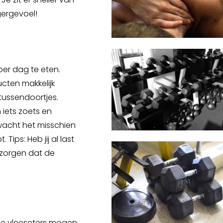
gergevoel!
per dag te eten.
ucten makkelijk
tussendoortjes.
n iets zoets en
rwacht het misschien
 Tips: Heb jij al last
 zorgen dat de
de vleeseters mogen