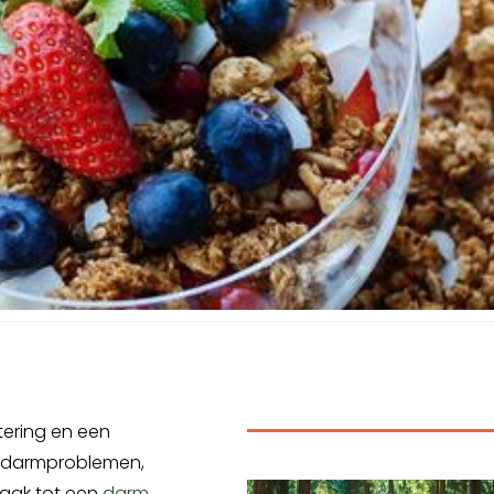
tering en een
e darmproblemen,
vaak tot een
darm