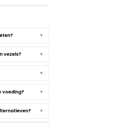
 eten?
▼
n vezels?
▼
▼
ke voeding?
▼
alternatieven?
▼