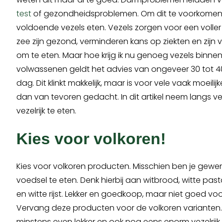
test
of gezondheidsproblemen. Om dit te voorkome
voldoende vezels eten. Vezels zorgen voor een voller
zee zijn gezond, verminderen kans op ziekten en zijn 
om te eten. Maar hoe krijg ik nu genoeg vezels binne
volwassenen geldt het advies van ongeveer 30 tot 4
dag. Dit klinkt makkelijk, maar is voor vele vaak moeilijk
dan van tevoren gedacht. In dit artikel neem langs ve
vezelrijk te eten.
Kies voor volkoren!
Kies voor volkoren producten. Misschien ben je gewen
voedsel te eten. Denk hierbij aan witbrood, witte past
en witte rijst. Lekker en goedkoop, maar niet goed voor
Vervang deze producten voor de volkoren varianten. 
minstens even lekker en ook nog eens enorm vezelrijk. J