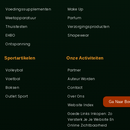
Voedingssupplementen
Make Up
Meetapparatuur
Parfum
Thuistesten
Verzorgingsproducten
EHBO
Shapewear
Ontspanning
Sportartikelen
Onze Activiteiten
Volleybal
Partner
Voetbal
Auteur Worden
Boksen
Contact
Outlet Sport
Over Ons
Ga Naar Bo
Website Index
Goede Links Inkopen: Zo
Versterk Je Je Website En
Online Zichtbaarheid