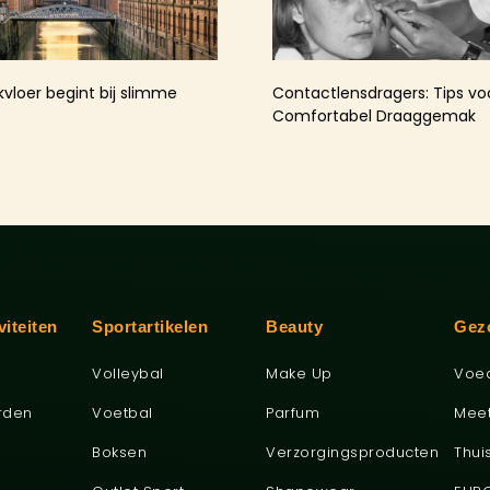
kvloer begint bij slimme
Contactlensdragers: Tips v
Comfortabel Draaggemak
viteiten
Sportartikelen
Beauty
Gez
Volleybal
Make Up
Voe
rden
Voetbal
Parfum
Mee
Boksen
Verzorgingsproducten
Thui