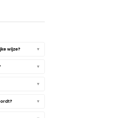
jke wijze?
▼
?
▼
▼
wordt?
▼