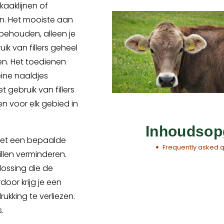
kaaklijnen of
. Het mooiste aan
ft behouden, alleen je
uik van fillers geheel
en. Het toedienen
leine naaldjes
 gebruik van fillers
n voor elk gebied in
Inhoudsop
het een bepaalde
Frequently asked 
llen verminderen.
plossing die de
oor krijg je een
rukking te verliezen.
.