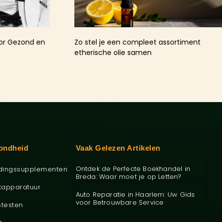
oor Gezond en
Zo stel je een compleet assortiment
etherische olie samen
ondheid
Vaak Gelezen Artikelen
Ontdek de Perfecte Boekhandel in
dingssupplementen
Breda: Waar moet je op Letten?
tapparatuur
Auto Reparatie in Haarlem: Uw Gids
voor Betrouwbare Service
stesten