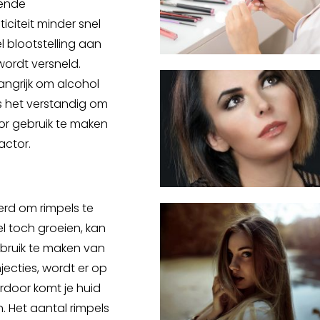
oende
ticiteit minder snel
l blootstelling aan
wordt versneld.
angrijk om alcohol
is het verstandig om
or gebruik te maken
ctor.
erd om rimpels te
l toch groeien, kan
ebruik te maken van
injecties, wordt er op
rdoor komt je huid
. Het aantal rimpels