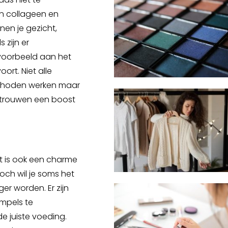
n collageen en
nen je gezicht,
 zijn er
jvoorbeeld aan het
oort. Niet alle
thoden werken maar
vertrouwen een boost
Dit is ook een charme
Toch wil je soms het
ger worden. Er zijn
impels te
e juiste voeding.