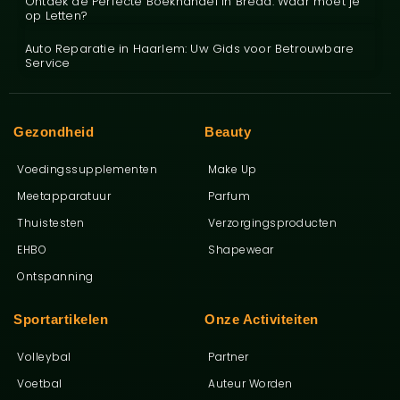
Ontdek de Perfecte Boekhandel in Breda: Waar moet je
op Letten?
Auto Reparatie in Haarlem: Uw Gids voor Betrouwbare
Service
Gezondheid
Beauty
Voedingssupplementen
Make Up
Meetapparatuur
Parfum
Thuistesten
Verzorgingsproducten
EHBO
Shapewear
Ontspanning
Sportartikelen
Onze Activiteiten
Volleybal
Partner
Voetbal
Auteur Worden