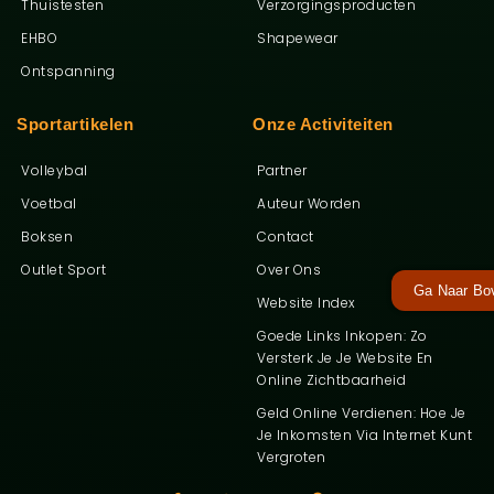
Thuistesten
Verzorgingsproducten
EHBO
Shapewear
Ontspanning
Sportartikelen
Onze Activiteiten
Volleybal
Partner
Voetbal
Auteur Worden
Boksen
Contact
Outlet Sport
Over Ons
Ga Naar Bo
Website Index
Goede Links Inkopen: Zo
Versterk Je Je Website En
Online Zichtbaarheid
Geld Online Verdienen: Hoe Je
Je Inkomsten Via Internet Kunt
Vergroten