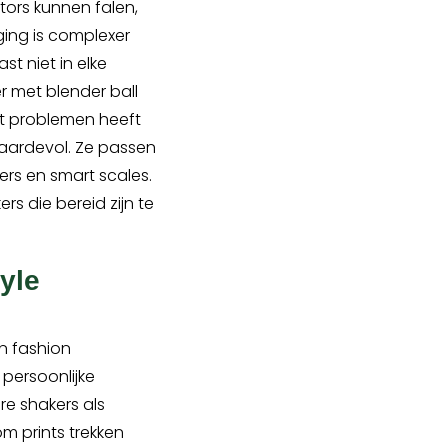
tors kunnen falen,
ging is complexer
t niet in elke
r met blender ball
it problemen heeft
waardevol. Ze passen
kers en smart scales.
rs die bereid zijn te
tyle
jn fashion
persoonlijke
re shakers als
om prints trekken