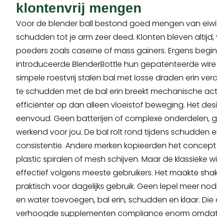
klontenvrij mengen
Voor de blender ball bestond goed mengen van eiwi
schudden tot je arm zeer deed. Klonten bleven altijd,
poeders zoals caseïne of mass gainers. Ergens begi
introduceerde BlenderBottle hun gepatenteerde wire w
simpele roestvrij stalen bal met losse draden erin ver
te schudden met de bal erin breekt mechanische act
efficiënter op dan alleen vloeistof beweging. Het design 
eenvoud. Geen batterijen of complexe onderdelen, 
werkend voor jou. De bal rolt rond tijdens schudden 
consistentie. Andere merken kopieerden het concept 
plastic spiralen of mesh schijven. Maar de klassieke wir
effectief volgens meeste gebruikers. Het maakte shak
praktisch voor dagelijks gebruik. Geen lepel meer n
en water toevoegen, bal erin, schudden en klaar. Di
verhoogde supplementen compliance enorm omdat 