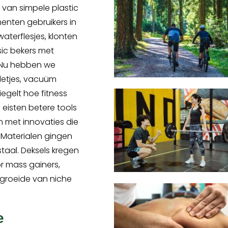
 van simpele plastic
menten gebruikers in
aterflesjes, klonten
ic bekers met
. Nu hebben we
etjes, vacuüm
piegelt hoe fitness
 eisten betere tools
 met innovaties die
 Materialen gingen
staal. Deksels kregen
or mass gainers,
s groeide van niche
e