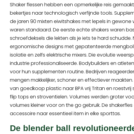
Shaker flessen hebben een opmerkelijke reis gemaakt
bekertjes naar technologisch verfijnde tools. Supple
de jaren 90 mixten eiwitshakes met lepels in gewone w
waren standaard. De eerste echte shakers waren bas
schroefdeksels die lekten als je iets te hard schudde
ergonomische designs met gepatenteerde mengboll
isolatie en zelfs elektrische mixers. Die evolutie weers
industrie professionaliseerde. Bodybuilders en atleten
voor hun supplementen routine. Bedrijven reageerden
mengen makkelijker, schoner en effectiever maakten.
van goedkoop plastic naar BPA vrij Tritan en roestvrij 
flip tops en stroventielen. Volumes werden groter vo
volumes kleiner voor on the go gebruik. De shakerfle
accessoire naar essentieel item in elke sporttas.
De blender ball revolutioneerd