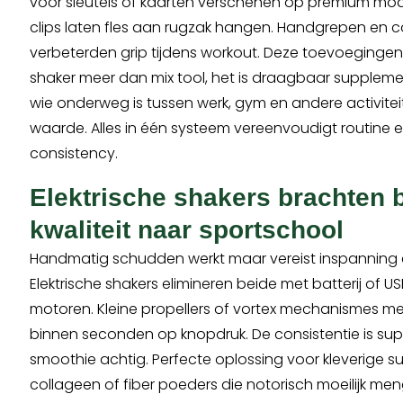
voor sleutels of kaarten verschenen op premium mod
clips laten fles aan rugzak hangen. Handgrepen en 
verbeterden grip tijdens workout. Deze toevoeging
shaker meer dan mix tool, het is draagbaar suppleme
wie onderweg is tussen werk, gym en andere activitei
waarde. Alles in één systeem vereenvoudigt routine 
consistency.
Elektrische shakers brachten b
kwaliteit naar sportschool
Handmatig schudden werkt maar vereist inspanning 
Elektrische shakers elimineren beide met batterij of 
motoren. Kleine propellers of vortex mechanismes 
binnen seconden op knopdruk. De consistentie is supe
smoothie achtig. Perfecte oplossing voor kleverige 
collageen of fiber poeders die notorisch moeilijk men