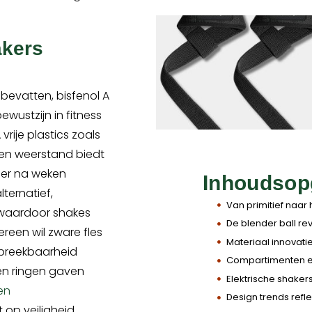
akers
 bevatten, bisfenol A
ustzijn in fitness
ije plastics zoals
r en weerstand biedt
eer na weken
Inhoudsop
ternatief,
Van primitief naar h
r waardoor shakes
De blender ball re
dereen wil zware fles
Materiaal innovati
 breekbaarheid
Compartimenten en
s en ringen gaven
Elektrische shaker
en
Design trends reflec
op veiligheid.