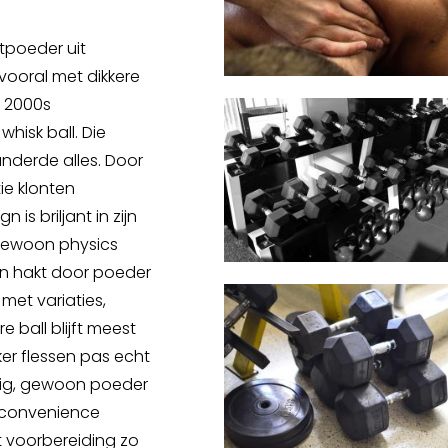
tpoeder uit
 vooral met dikkere
n 2000s
hisk ball. Die
anderde alles. Door
ie klonten
is briljant in zijn
gewoon physics
en hakt door poeder
met variaties,
e ball blijft meest
er flessen pas echt
odig, gewoon poeder
e convenience
voorbereiding zo