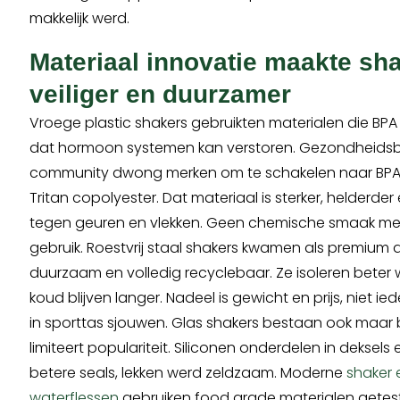
makkelijk werd.
Materiaal innovatie maakte sh
veiliger en duurzamer
Vroege plastic shakers gebruikten materialen die BPA
dat hormoon systemen kan verstoren. Gezondheidsbew
community dwong merken om te schakelen naar BPA vr
Tritan copolyester. Dat materiaal is sterker, helderde
tegen geuren en vlekken. Geen chemische smaak m
gebruik. Roestvrij staal shakers kwamen als premium al
duurzaam en volledig recyclebaar. Ze isoleren bete
koud blijven langer. Nadeel is gewicht en prijs, niet ie
in sporttas sjouwen. Glas shakers bestaan ook maar
limiteert populariteit. Siliconen onderdelen in deksel
betere seals, lekken werd zeldzaam. Moderne
shaker 
waterflessen
gebruiken food grade materialen getest 