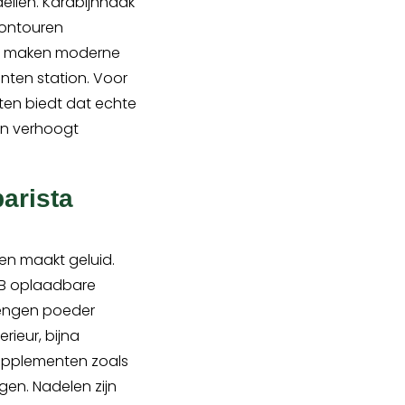
ellen. Karabijnhaak
contouren
en maken moderne
nten station. Voor
ten biedt dat echte
en verhoogt
arista
en maakt geluid.
USB oplaadbare
mengen poeder
rieur, bijna
supplementen zoals
gen. Nadelen zijn