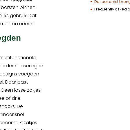
De toekomst brengt
 barsten binnen
Frequently asked 
jks gebruik. Dat
lementen neemt.
egden
multifunctionele
eerdere doseringen
 designs voegden
l. Daar past
 Geen losse zakjes
e of drie
snacks. De
 minder snel
eneemt. Zijzakjes