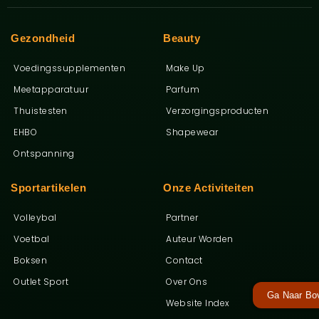
Gezondheid
Beauty
Voedingssupplementen
Make Up
Meetapparatuur
Parfum
Thuistesten
Verzorgingsproducten
EHBO
Shapewear
Ontspanning
Sportartikelen
Onze Activiteiten
Volleybal
Partner
Voetbal
Auteur Worden
Boksen
Contact
Outlet Sport
Over Ons
Ga Naar Bo
Website Index