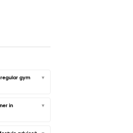
 regular gym
▼
ner in
▼