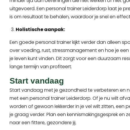
minder tijd aan oefeningen die niet werken of niet 
uitgevoerd. Een personal trainer Leiderdorp laat je pr
is om resultaat te behalen, waardoor je snel en effect
Holistische aanpak:
Een goede personal trainer kijkt verder dan alleen sp
over voeding, rust, stressmanagement en hoe je een
je leven kunt vinden. Dit zorgt voor een duurzaam res
lange termijn van profiteert.
Start vandaag
Start vandaag met je gezondheid te verbeteren en
met een personal trainer Leiderdorp. Of je nu wilt afvall
worden of gewoon lekkerder in je vel wilt zitten, een p
je graag verder. Plan een kennismakingsgesprek en z
naar een fittere, gezondere jij.