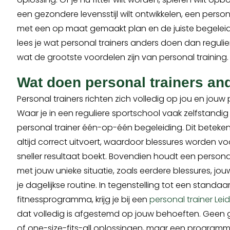
een gezondere levensstijl wilt ontwikkelen, een persona
met een op maat gemaakt plan en de juiste begeleid
lees je wat personal trainers anders doen dan reguli
wat de grootste voordelen zijn van personal training
Wat doen personal trainers an
Personal trainers richten zich volledig op jou en jouw 
Waar je in een reguliere sportschool vaak zelfstandig tra
personal trainer één-op-één begeleiding. Dit beteke
altijd correct uitvoert, waardoor blessures worden v
sneller resultaat boekt. Bovendien houdt een personal
met jouw unieke situatie, zoals eerdere blessures, jo
je dagelijkse routine. In tegenstelling tot een standa
fitnessprogramma, krijg je bij een
personal trainer Lei
dat volledig is afgestemd op jouw behoeften. Geen 
of one-size-fits-all oplossingen, maar een programm