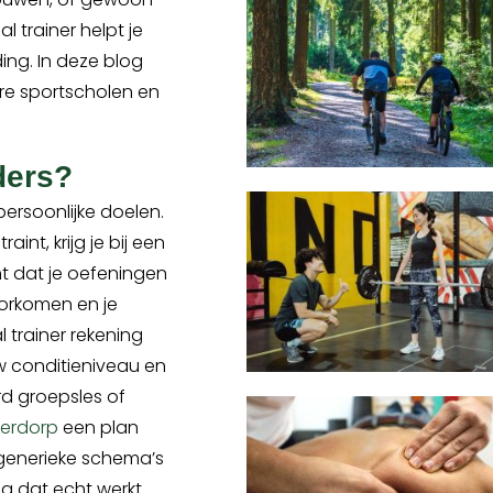
l trainer helpt je
ing. In deze blog
ere sportscholen en
.
ders?
persoonlijke doelen.
int, krijg je bij een
nt dat je oefeningen
oorkomen en je
 trainer rekening
uw conditieniveau en
ard groepsles of
derdorp
een plan
generieke schema’s
a dat echt werkt