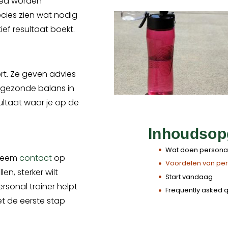
goed worden
ecies zien wat nodig
ief resultaat boekt.
ort. Ze geven advies
 gezonde balans in
ultaat waar je op de
Inhoudsop
Wat doen personal
 neem
contact
op
Voordelen van pers
en, sterker wilt
Start vandaag
ersonal trainer helpt
Frequently asked 
et de eerste stap