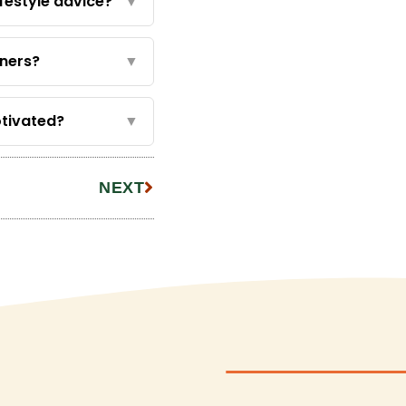
ifestyle advice?
▼
nners?
▼
otivated?
▼
NEXT