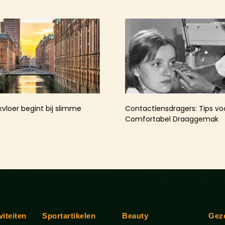
kvloer begint bij slimme
Contactlensdragers: Tips v
Comfortabel Draaggemak
viteiten
Sportartikelen
Beauty
Gez