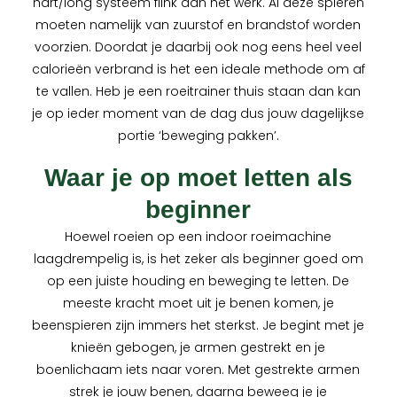
hart/long systeem flink aan het werk. Al deze spieren
moeten namelijk van zuurstof en brandstof worden
voorzien. Doordat je daarbij ook nog eens heel veel
calorieën verbrand is het een ideale methode om af
te vallen. Heb je een roeitrainer thuis staan dan kan
je op ieder moment van de dag dus jouw dagelijkse
portie ‘beweging pakken’.
Waar je op moet letten als
beginner
Hoewel roeien op een indoor roeimachine
laagdrempelig is, is het zeker als beginner goed om
op een juiste houding en beweging te letten. De
meeste kracht moet uit je benen komen, je
beenspieren zijn immers het sterkst. Je begint met je
knieën gebogen, je armen gestrekt en je
boenlichaam iets naar voren. Met gestrekte armen
strek je jouw benen, daarna beweeg je je