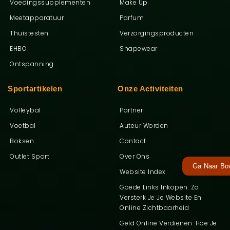
Voedingssupplementen
Make Up
Meetapparatuur
Parfum
Thuistesten
Verzorgingsproducten
EHBO
Shapewear
Ontspanning
Sportartikelen
Onze Activiteiten
Volleybal
Partner
Voetbal
Auteur Worden
Boksen
Contact
Outlet Sport
Over Ons
Ga Naar Bo
Website Index
Goede Links Inkopen: Zo
Versterk Je Je Website En
Online Zichtbaarheid
Geld Online Verdienen: Hoe Je