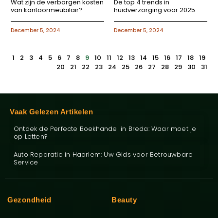
Wat zijn de verborgen kosten
De top 4 trends in
van kantoormeubilair?
huidverzorging voor 2025
December 5, 2024
December 5, 2024
1
2
3
4
5
6
7
8
9
10
11
12
13
14
15
16
17
18
19
20
21
22
23
24
25
26
27
28
29
30
31
Vaak Gelezen Artikelen
Ontdek de Perfecte Boekhandel in Breda: Waar moet je
op Letten?
Auto Reparatie in Haarlem: Uw Gids voor Betrouwbare
Service
Gezondheid
Beauty