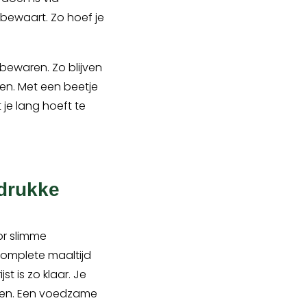
n bewaart. Zo hoef je
 bewaren. Zo blijven
en. Met een beetje
t je lang hoeft te
 drukke
or slimme
complete maaltijd
st is zo klaar. Je
aken. Een voedzame