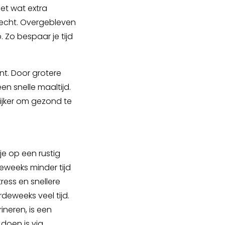
et wat extra
recht. Overgebleven
 Zo bespaar je tijd
nt. Door grotere
n snelle maaltijd.
lijker om gezond te
e op een rustig
eweeks minder tijd
ress en snellere
deweeks veel tijd.
ineren, is een
 doen is via