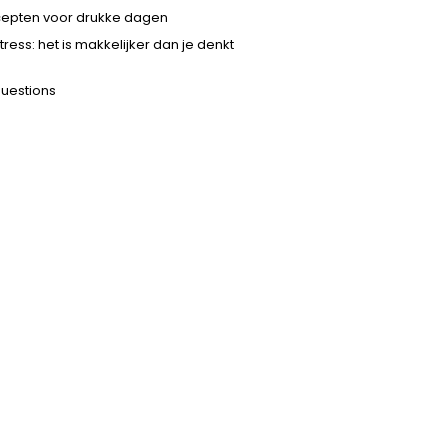
ecepten voor drukke dagen
ress: het is makkelijker dan je denkt
questions