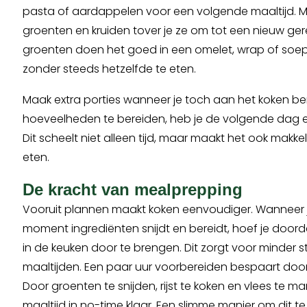
pasta of aardappelen voor een volgende maaltijd. M
groenten en kruiden tover je ze om tot een nieuw ge
groenten doen het goed in een omelet, wrap of soep.
zonder steeds hetzelfde te eten.
Maak extra porties wanneer je toch aan het koken be
hoeveelheden te bereiden, heb je de volgende dag ee
Dit scheelt niet alleen tijd, maar maakt het ook makke
eten.
De kracht van mealprepping
Vooruit plannen maakt koken eenvoudiger. Wanneer j
moment ingrediënten snijdt en bereidt, hoef je doord
in de keuken door te brengen. Dit zorgt voor minder st
maaltijden. Een paar uur voorbereiden bespaart door
Door groenten te snijden, rijst te koken en vlees te mar
maaltijd in no-time klaar. Een slimme manier om dit te