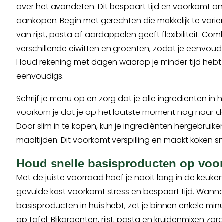
over het avondeten. Dit bespaart tijd en voorkomt 
aankopen. Begin met gerechten die makkelijk te variëre
van rijst, pasta of aardappelen geeft flexibiliteit. C
verschillende eiwitten en groenten, zodat je eenvoudi
Houd rekening met dagen waarop je minder tijd hebt 
eenvoudigs.
Schrijf je menu op en zorg dat je alle ingrediënten in 
voorkom je dat je op het laatste moment nog naar d
Door slim in te kopen, kun je ingrediënten hergebruik
maaltijden. Dit voorkomt verspilling en maakt koken sn
Houd snelle basisproducten op voo
Met de juiste voorraad hoef je nooit lang in de keuke
gevulde kast voorkomt stress en bespaart tijd. Wannee
basisproducten in huis hebt, zet je binnen enkele min
op tafel. Blikgroenten, rijst, pasta en kruidenmixen zor