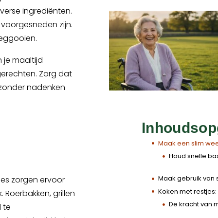
 verse ingrediënten.
 voorgesneden zijn.
weggooien.
 je maaltijd
 gerechten. Zorg dat
je zonder nadenken
Inhoudsop
Maak een slim w
Houd snelle ba
Maak gebruik van 
des zorgen ervoor
Koken met restjes:
. Roerbakken, grillen
De kracht van
 te