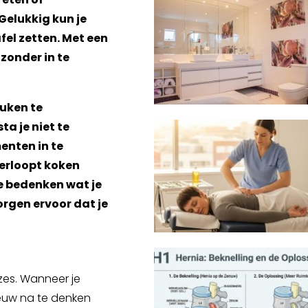
 Gelukkig kun je
el zetten. Met een
zonder in te
euken te
a je niet te
enten in te
erloopt koken
te bedenken wat je
orgen ervoor dat je
es. Wanneer je
ieuw na te denken