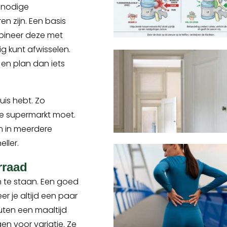
onnodige
n zijn. Een basis
ombineer deze met
g kunt afwisselen.
en plan dan iets
huis hebt. Zo
e supermarkt moet.
en in meerdere
eller.
rraad
n te staan. Een goed
r je altijd een paar
uten een maaltijd
gen voor variatie. Ze