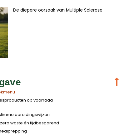
De diepere oorzaak van Multiple Sclerose
gave
eekmenu
sisproducten op voorraad
slimme bereidingswijzen
 zero waste én tijdbesparend
 mealprepping