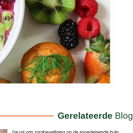
Gerelateerde
Blog
De rol van zorgbeveiligers op de spoedeisende hulp