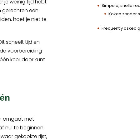
je weinig tijd hebt.
Simpele, snelle r
n gerechten een
Koken zonder st
iden, hoef je niet te
Frequently asked 
t scheelt tijd en
ede voorbereiding
één keer door kunt
 én
lim omgaat met
af nul te beginnen.
ewaar gekookte rijst,