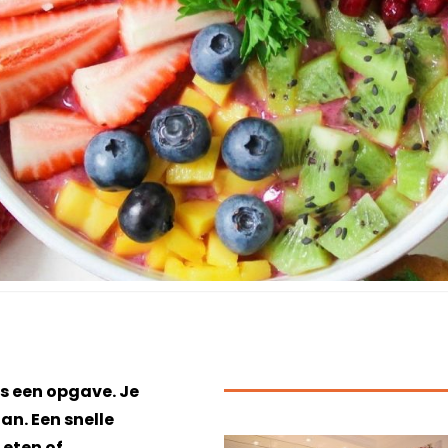
s een opgave. Je
an. Een snelle
 eten of