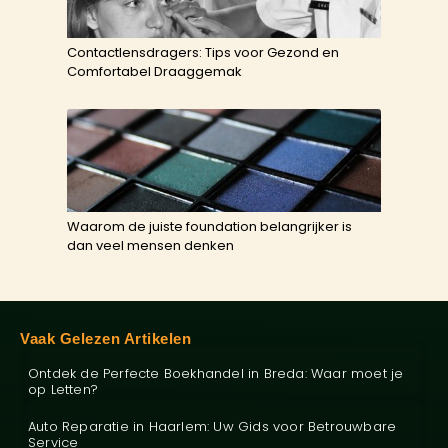
Contactlensdragers: Tips voor Gezond en
Comfortabel Draaggemak
Waarom de juiste foundation belangrijker is
dan veel mensen denken
Vaak Gelezen Artikelen
Ontdek de Perfecte Boekhandel in Breda: Waar moet je
op Letten?
Auto Reparatie in Haarlem: Uw Gids voor Betrouwbare
Service