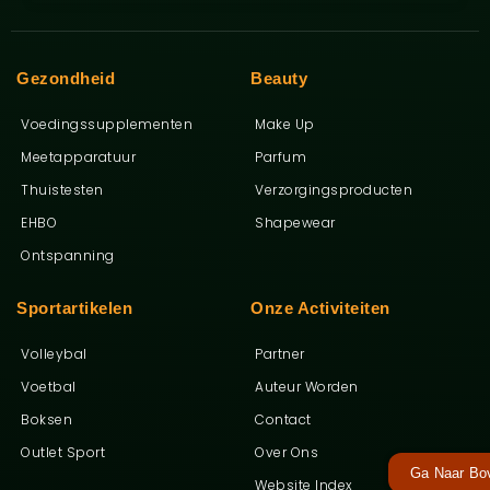
Gezondheid
Beauty
Voedingssupplementen
Make Up
Meetapparatuur
Parfum
Thuistesten
Verzorgingsproducten
EHBO
Shapewear
Ontspanning
Sportartikelen
Onze Activiteiten
Volleybal
Partner
Voetbal
Auteur Worden
Boksen
Contact
Outlet Sport
Over Ons
Ga Naar Bo
Website Index