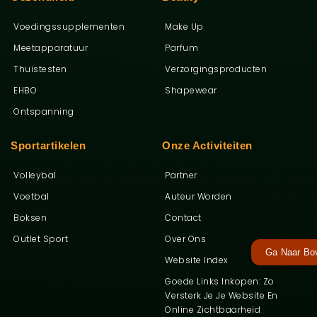
Voedingssupplementen
Make Up
Meetapparatuur
Parfum
Thuistesten
Verzorgingsproducten
EHBO
Shapewear
Ontspanning
Sportartikelen
Onze Activiteiten
Volleybal
Partner
Voetbal
Auteur Worden
Boksen
Contact
Outlet Sport
Over Ons
Ga Naar Bo
Website Index
Goede Links Inkopen: Zo
Versterk Je Je Website En
Online Zichtbaarheid