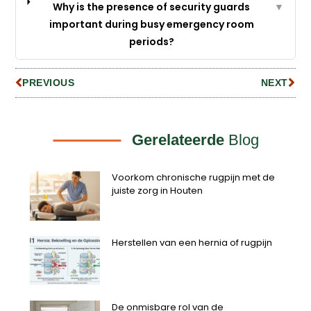
Why is the presence of security guards
▼
important during busy emergency room
periods?
PREVIOUS
NEXT
Gerelateerde
Blog
Voorkom chronische rugpijn met de
juiste zorg in Houten
Herstellen van een hernia of rugpijn
De onmisbare rol van de