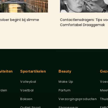
kvloer begint bij slimme
Contactlensdragers: Tips v
Comfortabel Draaggemak
viteiten
Sportartikelen
Beauty
Gez
Volleybal
Make Up
Voe
rden
Voetbal
Parfum
Mee
Boksen
Verzorgingsproducten
Thui
Outlet Sport
Shapewear
EHB