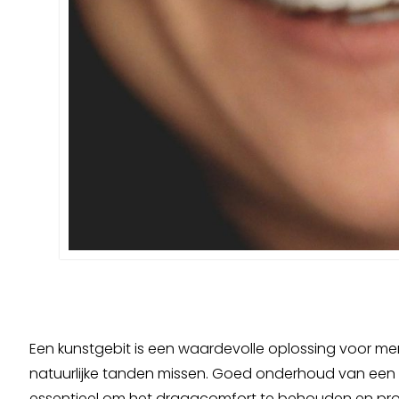
Een kunstgebit is een waardevolle oplossing voor m
natuurlijke tanden missen. Goed onderhoud van een k
essentieel om het draagcomfort te behouden en pr