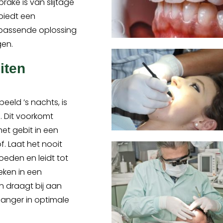
prake is van slijtage
biedt een
passende oplossing
en.
iten
eeld ’s nachts, is
. Dit voorkomt
et gebit in een
. Laat het nooit
eden en leidt tot
eken in een
n draagt bij aan
 langer in optimale