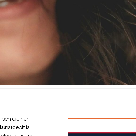
ensen die hun
unstgebit is
oblemen zoals