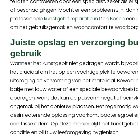
te laten controleren door een specialist, zeker als er s
of beschadigingen. Mocht er een probleem zijn, dan 
professionele
kunstgebit reparatie in Den Bosch
een 
om het gebruiksgemak en wooncomfort te waarborg
Juiste opslag en verzorging bu
gebruik
Wanneer het kunstgebit niet gedragen wordt, bijvoorb
het cruciaal om het op een vochtige plek te bewaren
uitdroging en vervorming van het materiaal. Bewaar h
bakje met lauw water of een speciale bewaarvloeistof
opdrogen, want dat kan de pasvorm negatief beïnvlo
ongemak bij het opnieuw plaatsen. Het regelmatig w
desinfecterende oplossing voorkomt bacteriegroei e
een frisse adem. Op deze manier blijft het kunstgebit
conditie en blijft uw leefomgeving hygiënisch.