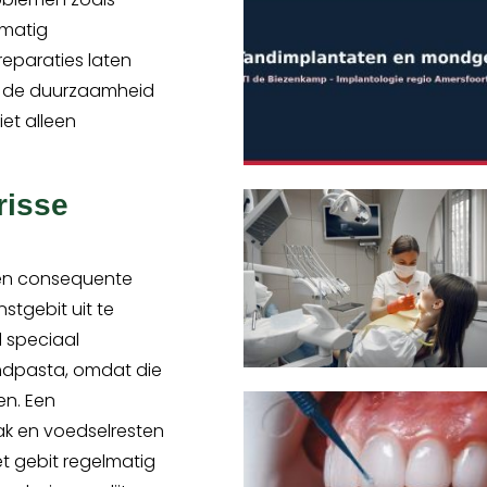
lmatig
reparaties laten
an de duurzaamheid
iet alleen
risse
en consequente
stgebit uit te
 speciaal
ndpasta, omdat die
en. Een
ak en voedselresten
et gebit regelmatig