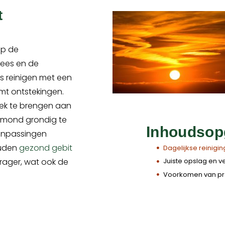
t
op de
lees en de
s reinigen met een
mt ontstekingen.
ek te brengen aan
e mond grondig te
Inhoudsop
aanpassingen
ouden
gezond gebit
Dagelijkse reiniging
Juiste opslag en v
drager, wat ook de
Voorkomen van p