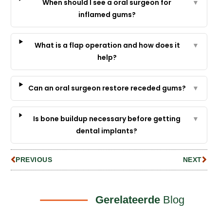
When should I see a oral surgeon for
▼
inflamed gums?
What is a flap operation and how does it
▼
help?
Can an oral surgeon restore receded gums?
▼
Is bone buildup necessary before getting
▼
dental implants?
PREVIOUS
NEXT
Gerelateerde
Blog