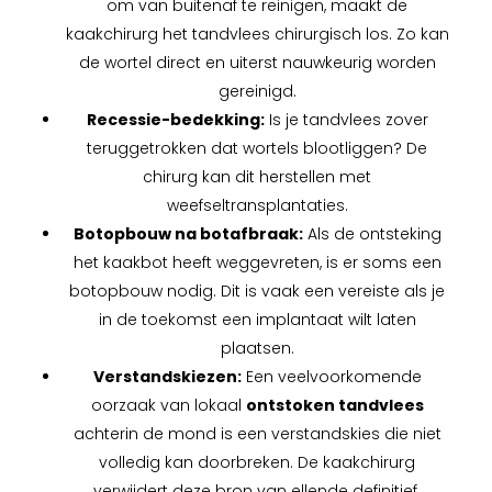
om van buitenaf te reinigen, maakt de
kaakchirurg het tandvlees chirurgisch los. Zo kan
de wortel direct en uiterst nauwkeurig worden
gereinigd.
Recessie-bedekking:
Is je tandvlees zover
teruggetrokken dat wortels blootliggen? De
chirurg kan dit herstellen met
weefseltransplantaties.
Botopbouw na botafbraak:
Als de ontsteking
het kaakbot heeft weggevreten, is er soms een
botopbouw nodig. Dit is vaak een vereiste als je
in de toekomst een implantaat wilt laten
plaatsen.
Verstandskiezen:
Een veelvoorkomende
oorzaak van lokaal
ontstoken tandvlees
achterin de mond is een verstandskies die niet
volledig kan doorbreken. De kaakchirurg
verwijdert deze bron van ellende definitief.