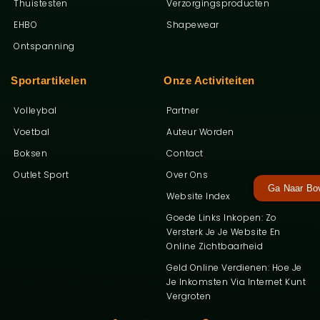
Thuistesten
Verzorgingsproducten
EHBO
Shapewear
Ontspanning
Sportartikelen
Onze Activiteiten
Volleybal
Partner
Voetbal
Auteur Worden
Boksen
Contact
Outlet Sport
Over Ons
Ga Naar Bo
Website Index
Goede Links Inkopen: Zo
Versterk Je Je Website En
Online Zichtbaarheid
Geld Online Verdienen: Hoe Je
Je Inkomsten Via Internet Kunt
Vergroten