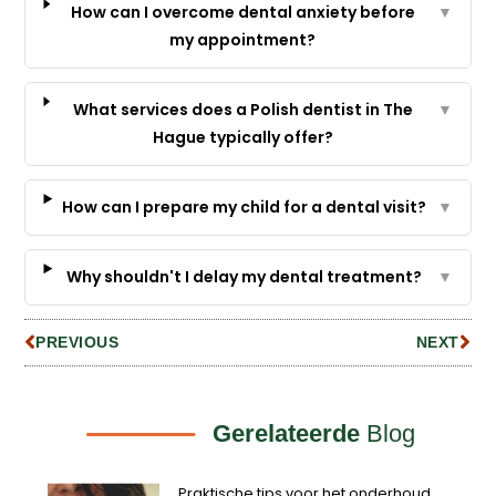
How can I overcome dental anxiety before
▼
my appointment?
What services does a Polish dentist in The
▼
Hague typically offer?
How can I prepare my child for a dental visit?
▼
Why shouldn't I delay my dental treatment?
▼
PREVIOUS
NEXT
Gerelateerde
Blog
Praktische tips voor het onderhoud