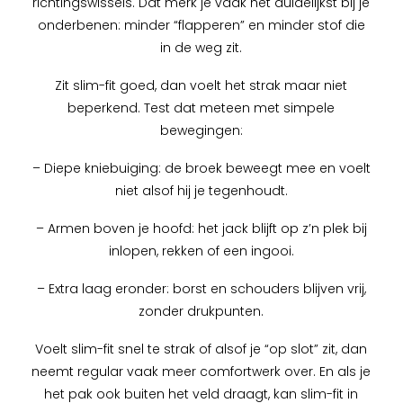
richtingswissels. Dat merk je vaak het duidelijkst bij je
onderbenen: minder “flapperen” en minder stof die
in de weg zit.
Zit slim-fit goed, dan voelt het strak maar niet
beperkend. Test dat meteen met simpele
bewegingen:
– Diepe kniebuiging: de broek beweegt mee en voelt
niet alsof hij je tegenhoudt.
– Armen boven je hoofd: het jack blijft op z’n plek bij
inlopen, rekken of een ingooi.
– Extra laag eronder: borst en schouders blijven vrij,
zonder drukpunten.
Voelt slim-fit snel te strak of alsof je “op slot” zit, dan
neemt regular vaak meer comfortwerk over. En als je
het pak ook buiten het veld draagt, kan slim-fit in