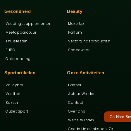
Gezondheid
Beauty
Voedingssupplementen
Make Up
Meetapparatuur
Parfum
Thuistesten
Verzorgingsproducten
EHBO
Shapewear
Ontspanning
Sportartikelen
Onze Activiteiten
Volleybal
Partner
Voetbal
Auteur Worden
Boksen
Contact
Outlet Sport
Over Ons
Ga Naar Bo
Website Index
Goede Links Inkopen: Zo