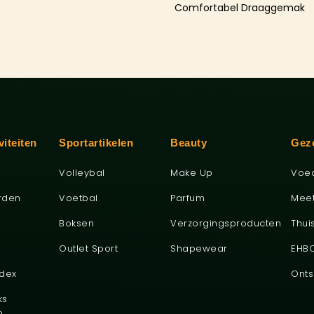
Comfortabel Draaggemak
viteiten
Sportartikelen
Beauty
Gez
Volleybal
Make Up
Voe
rden
Voetbal
Parfum
Mee
Boksen
Verzorgingsproducten
Thui
Outlet Sport
Shapewear
EHB
ndex
Onts
ks
o