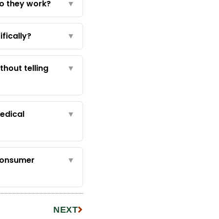
o they work?
▼
fically?
▼
thout telling
▼
edical
▼
consumer
▼
NEXT