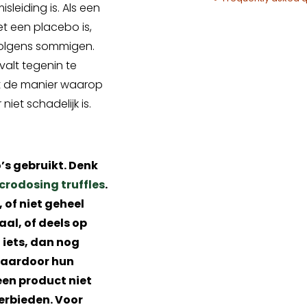
sleiding is. Als een
et een placebo is,
g volgens sommigen.
 valt tegenin te
at de manier waarop
iet schadelijk is.
’s gebruikt. Denk
crodosing truffles
.
 of niet geheel
al, of deels op
 iets, dan nog
waardoor hun
een product niet
verbieden. Voor