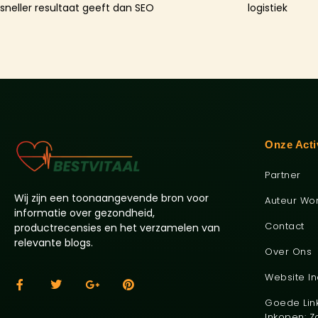
sneller resultaat geeft dan SEO
logistiek
Onze Acti
Partner
Wij zijn een toonaangevende bron voor
Auteur Wo
informatie over gezondheid,
Contact
productrecensies en het verzamelen van
relevante blogs.
Over Ons
Website I
Goede Lin
Inkopen: Z