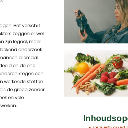
ggen. Het verschilt
kters zeggen er wel
en zijn legaal, maar
Een bekend onderzoek
 mannen allemaal
deeld en de ene
 anderen kregen een
en werkende stoffen
als de groep zonder
oek en vele
 werken.
Inhoudsop
Frequently asked 