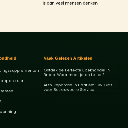
is dan veel mensen denken
ondheid
Vaak Gelezen Artikelen
Ontdek de Perfecte Boekhandel in
dingssupplementen
Breda: Waar moet je op Letten?
tapparatuur
Auto Reparatie in Haarlem: Uw Gids
voor Betrouwbare Service
stesten
O
panning