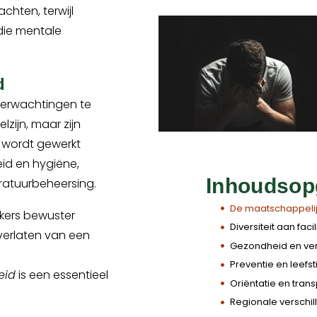
chten, terwijl
die mentale
d
e verwachtingen te
zijn, maar zijn
 wordt gewerkt
eid en hygiëne,
Inhoudsop
ratuurbeheersing.
De maatschappelijk
ekers bewuster
Diversiteit aan fac
verlaten van een
Gezondheid en ver
Preventie en leefsti
eid
is een essentieel
Oriëntatie en tran
Regionale verschi