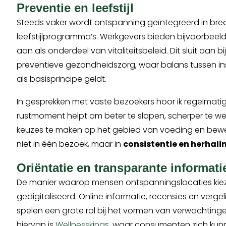
Preventie en leefstijl
Steeds vaker wordt ontspanning geïntegreerd in bre
leefstijlprogramma’s. Werkgevers bieden bijvoorbee
aan als onderdeel van vitaliteitsbeleid. Dit sluit aan bi
preventieve gezondheidszorg, waar balans tussen in
als basisprincipe geldt.
In gesprekken met vaste bezoekers hoor ik regelmatig
rustmoment helpt om beter te slapen, scherper te w
keuzes te maken op het gebied van voeding en beweg
niet in één bezoek, maar in
consistentie en herhali
Oriëntatie en transparante informati
De manier waarop mensen ontspanningslocaties kieze
gedigitaliseerd. Online informatie, recensies en vergel
spelen een grote rol bij het vormen van verwachting
hiervan is
Wellnesskings
, waar consumenten zich kun