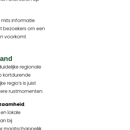
 mits informatie
lpt bezoekers om een
 en voorkomt
land
uidelijke regionale
op kortdurende
 regio’s is juist
dere rustmomenten.
zaamheid
.
 en lokale
an bij
or maatschappelijk