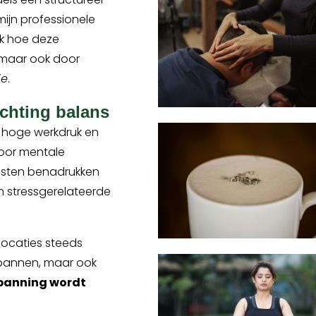
ijn professionele
ik hoe deze
, maar ook door
ie
.
ichting balans
 hoge werkdruk en
voor mentale
ensten benadrukken
 stressgerelateerde
locaties steeds
spannen, maar ook
panning wordt