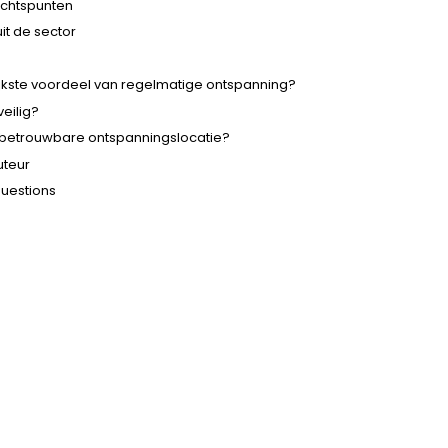
chtspunten
it de sector
ijkste voordeel van regelmatige ontspanning?
veilig?
 betrouwbare ontspanningslocatie?
uteur
questions