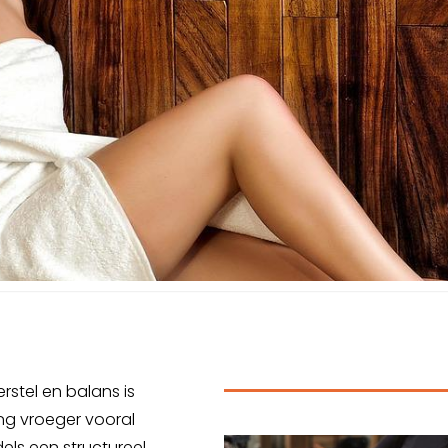
stel en balans is
ng vroeger vooral
dels een structureel