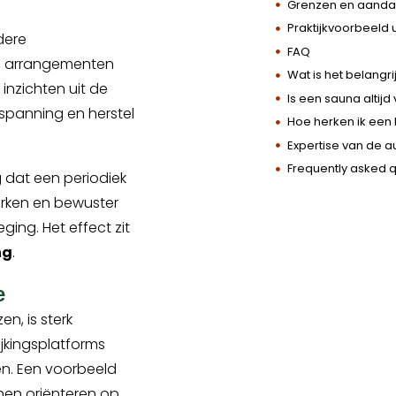
Grenzen en aanda
Praktijkvoorbeeld u
dere
FAQ
ld arrangementen
Wat is het belangr
j inzichten uit de
Is een sauna altijd 
spanning en herstel
Hoe herken ik een
Expertise van de a
Frequently asked 
 dat een periodiek
erken en bewuster
ing. Het effect zit
ng
.
e
n, is sterk
ijkingsplatforms
en. Een voorbeeld
nen oriënteren op