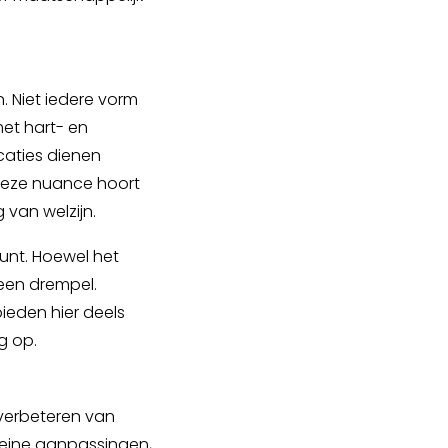
. Niet iedere vorm
et hart- en
caties dienen
 Deze nuance hoort
 van welzijn.
punt. Hoewel het
een drempel.
ieden hier deels
g op.
 verbeteren van
kleine aanpassingen,