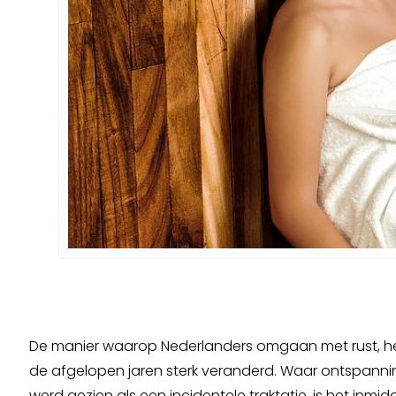
De manier waarop Nederlanders omgaan met rust, her
de afgelopen jaren sterk veranderd. Waar ontspanni
werd gezien als een incidentele traktatie, is het inmid