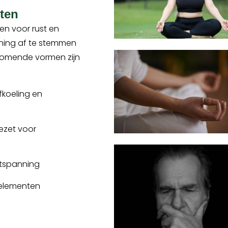
pten
n voor rust en
nning af te stemmen
komende vormen zijn
fkoeling en
gezet voor
ntspanning
 elementen