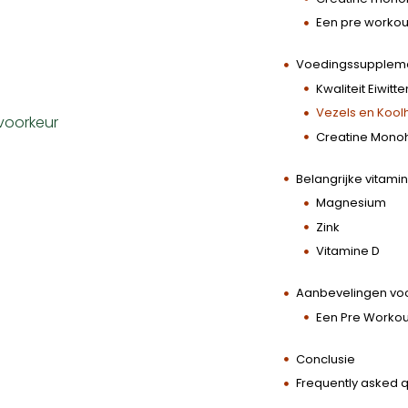
Een pre workou
Voedingssuppleme
Kwaliteit Eiwitte
Vezels en Kool
voorkeur
Creatine Mono
Belangrijke vitami
Magnesium
Zink
Vitamine D
Aanbevelingen voo
Een Pre Workou
Conclusie
Frequently asked 