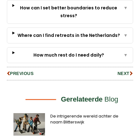
How can I set better boundaries to reduce
▼
stress?
Where can I find retreats in the Netherlands?
▼
How much rest do I need daily?
▼
PREVIOUS
NEXT
Gerelateerde
Blog
De intrigerende wereld achter de
naam Blitterswijk