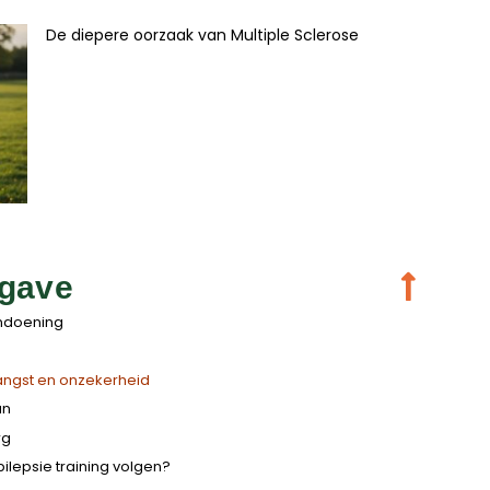
De diepere oorzaak van Multiple Sclerose
gave
andoening
s
ngst en onzekerheid
an
rg
ilepsie training volgen?