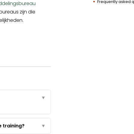
Frequently asked 
ddelingsbureau
bureaus zijn die
lijkheden.
▼
e training?
▼