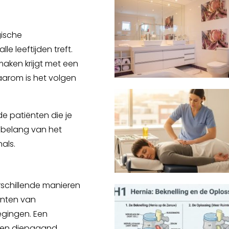
gische
e leeftijden treft.
 maken krijgt met een
Daarom is het volgen
de patiënten die je
t belang van het
als.
rschillende manieren
enten van
egingen. Een
 een diepgaand