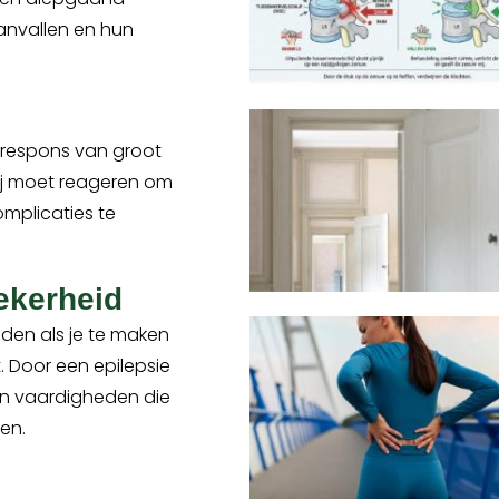
aanvallen en hun
e respons van groot
ij moet reageren om
mplicaties te
ekerheid
nden als je te maken
t. Door een epilepsie
s en vaardigheden die
en.