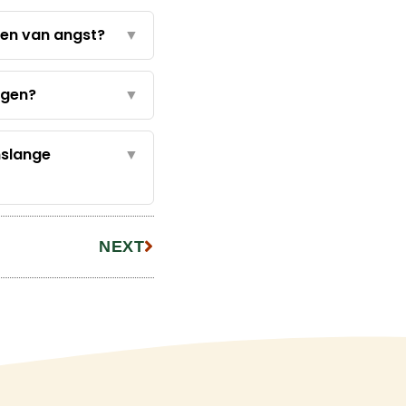
ren van angst?
▼
lgen?
▼
enslange
▼
NEXT