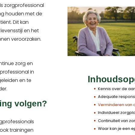
als zorgprofessional
ning houden met de
ënt. Dit kan
evensstijl en het
nnen veroorzaken.
ntinue zorg en
gprofessional in
Inhoudsop
eleiden en te
er.
Kennis over de a
Adequate respon
ning volgen?
Verminderen van a
Individueel zorgpl
Continuïteit van zo
gprofessionals
Waar kan je een ep
ok trainingen