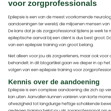
voor zorgprofessionals
Epilepsie is een van de meest voorkomende neurolo
aandoeningen ter wereld, die miljoenen mensen van all
De kans dat je als zorgprofessional tijdens je werk te
epileptische aanval bij een cliënt is dus best groot. 
van een epilepsie training van groot belang.
Niet alleen voor jou als zorgverleners, maar ook voor 
behandelt. In dit blogartikel gaan we dieper in op he
volgen van een epilepsie training voor zorgprofession
Kennis over de aandoening
Epilepsie is een complexe aandoening die zich op ve
kan uiten. Aanvallen kunnen variëren van korte mom
afwezigheid tot langdurige heftige schokkende bew
gedegen training helpt jou als zorgprofessional om