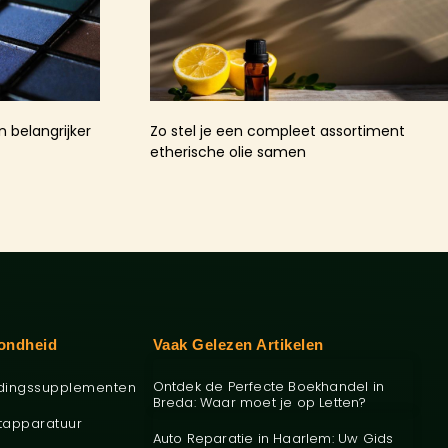
 belangrijker
Zo stel je een compleet assortiment
etherische olie samen
ondheid
Vaak Gelezen Artikelen
Ontdek de Perfecte Boekhandel in
dingssupplementen
Breda: Waar moet je op Letten?
tapparatuur
Auto Reparatie in Haarlem: Uw Gids