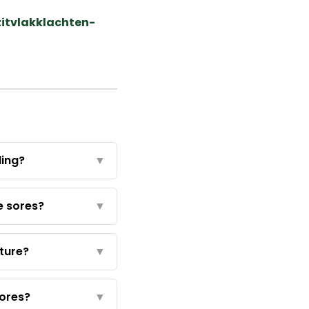
itvlakklachten-
ling?
▼
e sores?
▼
ture?
▼
sores?
▼