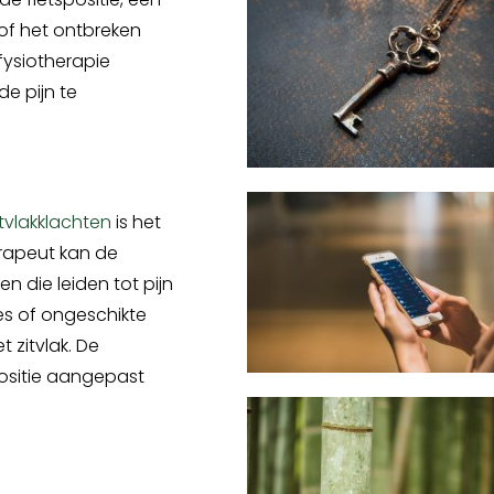
 of het ontbreken
fysiotherapie
e pijn te
itvlakklachten
is het
erapeut kan de
n die leiden tot pijn
es of ongeschikte
 zitvlak. De
positie aangepast
.