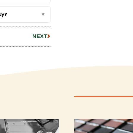
ay?
▼
NEXT