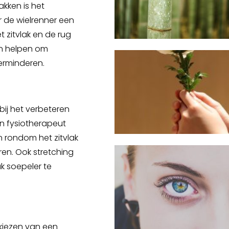
akken is het
r de wielrenner een
 zitvlak en de rug
an helpen om
erminderen.
bij het verbeteren
Een fysiotherapeut
 rondom het zitvlak
ren. Ook stretching
k soepeler te
 kiezen van een