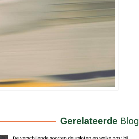
Gerelateerde
Blog
De verschillende soorten deursloten en welke past bij