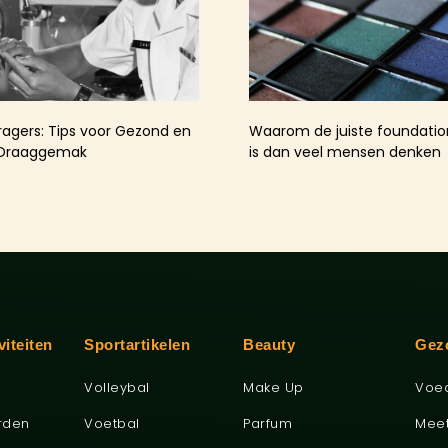
agers: Tips voor Gezond en
Waarom de juiste foundation
 Draaggemak
is dan veel mensen denken
viteiten
Sportartikelen
Beauty
Gez
Volleybal
Make Up
Voe
rden
Voetbal
Parfum
Mee