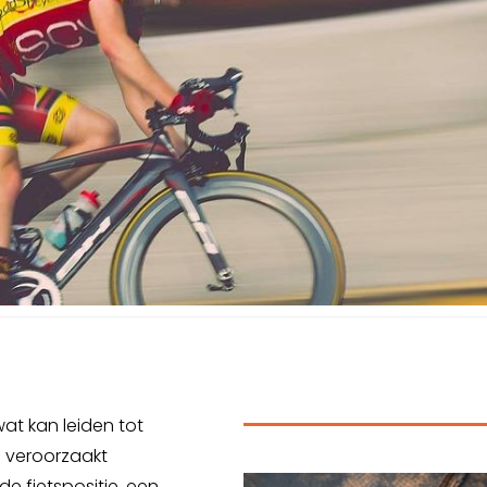
 wat kan leiden tot
n veroorzaakt
e fietspositie, een