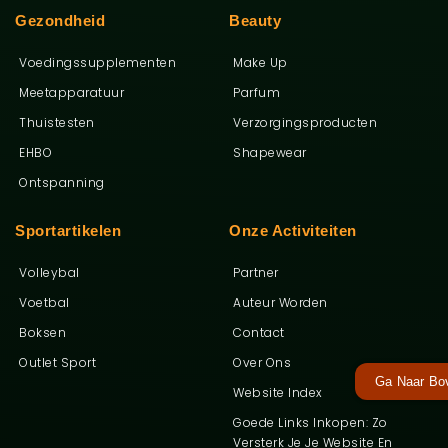
Gezondheid
Beauty
Voedingssupplementen
Make Up
Meetapparatuur
Parfum
Thuistesten
Verzorgingsproducten
EHBO
Shapewear
Ontspanning
Sportartikelen
Onze Activiteiten
Volleybal
Partner
Voetbal
Auteur Worden
Boksen
Contact
Outlet Sport
Over Ons
Ga Naar Bo
Website Index
Goede Links Inkopen: Zo
Versterk Je Je Website En